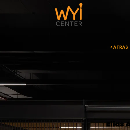
< ATRAS
Elias